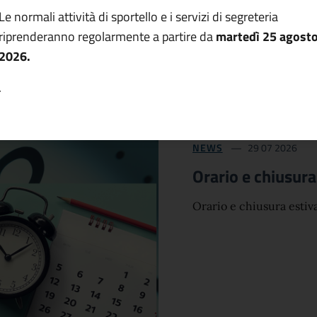
Le normali attività di sportello e i servizi di segreteria
riprenderanno regolarmente a partire da
martedì 25 agost
2026.
.
NEWS
29 07 2026
Orario e chiusura
Orario e chiusura estiva