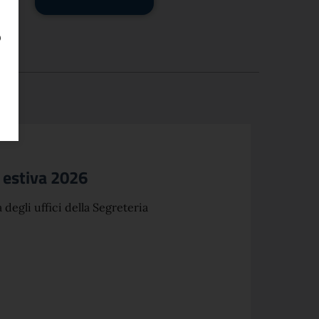
o
 estiva 2026
 degli uffici della Segreteria