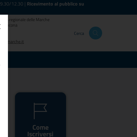
 9.30/12.30 |
Ricevimento al pubblico su
siglio regionale delle Marche
121 Ancona
Cerca
t
odg.marche.it
e
Come
Iscriversi