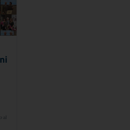
ni
 al