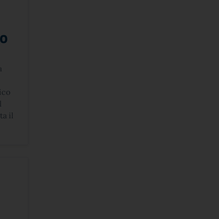
so
a
ico
l
a il