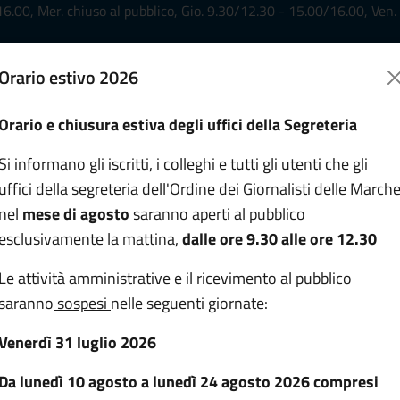
.00, Mer. chiuso al pubblico, Gio. 9.30/12.30 - 15.00/16.00, Ven.
Ordine dei Giornalisti - Con
Orario estivo 2026
Corso Garibaldi, 101 - 60
tel: 07157237
e-mail:
info@odg.marche.i
pec:
ordinegiornalisti@pec.
Orario e chiusura estiva degli uffici della Segreteria
Si informano gli iscritti, i colleghi e tutti gli utenti che gli
nsiglio di disciplina
Norme
Contatti
uffici della segreteria dell'Ordine dei Giornalisti delle March
iornalisti Marche
nel
mese di agosto
saranno aperti al pubblico
esclusivamente la mattina,
dalle ore 9.30 alle ore 12.30
Le attività amministrative e il ricevimento al pubblico
saranno
sospesi
nelle seguenti giornate:
Venerdì 31 luglio 2026
Eventi
Da lunedì 10 agosto a lunedì 24 agosto 2026 compresi
Albo
Formativi