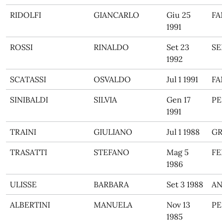
RIDOLFI
GIANCARLO
Giu 25
F
1991
ROSSI
RINALDO
Set 23
SE
1992
SCATASSI
OSVALDO
Jul 1 1991
F
SINIBALDI
SILVIA
Gen 17
PE
1991
TRAINI
GIULIANO
Jul 1 1988
GR
TRASATTI
STEFANO
Mag 5
F
1986
ULISSE
BARBARA
Set 3 1988
A
ALBERTINI
MANUELA
Nov 13
PE
1985