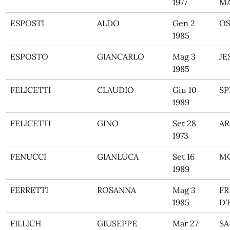
1977
M
ESPOSTI
ALDO
Gen 2
O
1985
ESPOSTO
GIANCARLO
Mag 3
JE
1985
FELICETTI
CLAUDIO
Giu 10
SP
1989
FELICETTI
GINO
Set 28
AR
1973
FENUCCI
GIANLUCA
Set 16
M
1989
FERRETTI
ROSANNA
Mag 3
FR
1985
D'
FILLICH
GIUSEPPE
Mar 27
SA