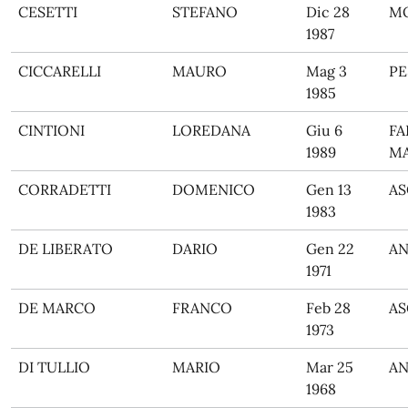
CESETTI
STEFANO
Dic 28
M
1987
CICCARELLI
MAURO
Mag 3
PE
1985
CINTIONI
LOREDANA
Giu 6
FA
1989
MA
CORRADETTI
DOMENICO
Gen 13
AS
1983
DE LIBERATO
DARIO
Gen 22
A
1971
DE MARCO
FRANCO
Feb 28
AS
1973
DI TULLIO
MARIO
Mar 25
A
1968