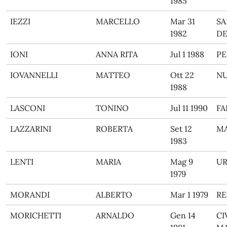
1985
IEZZI
MARCELLO
Mar 31
SA
1982
DE
IONI
ANNA RITA
Jul 1 1988
PE
IOVANNELLI
MATTEO
Ott 22
N
1988
LASCONI
TONINO
Jul 11 1990
FA
LAZZARINI
ROBERTA
Set 12
M
1983
LENTI
MARIA
Mag 9
UR
1979
MORANDI
ALBERTO
Mar 1 1979
RE
MORICHETTI
ARNALDO
Gen 14
CI