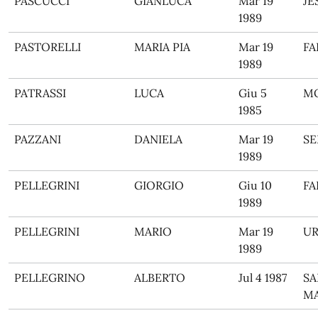
PASCUCCI
GIANLUCA
Mar 19
JE
1989
PASTORELLI
MARIA PIA
Mar 19
FA
1989
PATRASSI
LUCA
Giu 5
M
1985
PAZZANI
DANIELA
Mar 19
SE
1989
PELLEGRINI
GIORGIO
Giu 10
FA
1989
PELLEGRINI
MARIO
Mar 19
UR
1989
PELLEGRINO
ALBERTO
Jul 4 1987
SA
M