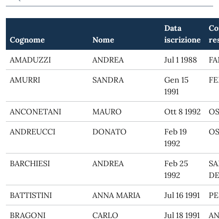
Data
Co
Cognome
Nome
iscrizione
re
AMADUZZI
ANDREA
Jul 1 1988
F
AMURRI
SANDRA
Gen 15
F
1991
ANCONETANI
MAURO
Ott 8 1992
O
ANDREUCCI
DONATO
Feb 19
O
1992
BARCHIESI
ANDREA
Feb 25
SA
1992
DE
BATTISTINI
ANNA MARIA
Jul 16 1991
PE
BRAGONI
CARLO
Jul 18 1991
A