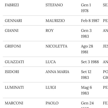
FABRIZI
STEFANO
Gen 1
SE
1978
GENNARI
MAURIZIO
Feb 8 1987
PE
GIANNI
ROY
Gen 3
A
1983
GRIFONI
NICOLETTA
Ago 28
JE
1981
GUAZZATI
LUCA
Set 3 1988
A
ISIDORI
ANNA MARIA
Set 12
PO
1983
GI
LUMINATI
LUIGI
Mag 6
PE
1983
MARCONI
PAOLO
Gen 24
F