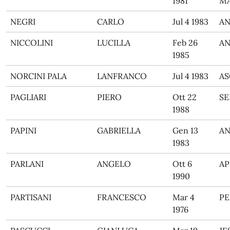
1981
M
NEGRI
CARLO
Jul 4 1983
A
NICCOLINI
LUCILLA
Feb 26
A
1985
NORCINI PALA
LANFRANCO
Jul 4 1983
AS
PAGLIARI
PIERO
Ott 22
SE
1988
PAPINI
GABRIELLA
Gen 13
A
1983
PARLANI
ANGELO
Ott 6
AP
1990
PARTISANI
FRANCESCO
Mar 4
PE
1976