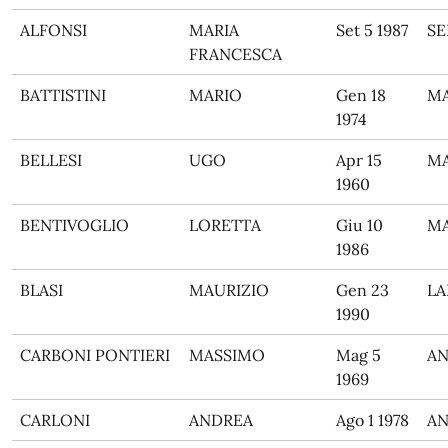
ALFONSI
MARIA
Set 5 1987
SE
FRANCESCA
BATTISTINI
MARIO
Gen 18
M
1974
BELLESI
UGO
Apr 15
M
1960
BENTIVOGLIO
LORETTA
Giu 10
M
1986
BLASI
MAURIZIO
Gen 23
L
1990
CARBONI PONTIERI
MASSIMO
Mag 5
A
1969
CARLONI
ANDREA
Ago 1 1978
A