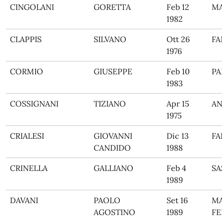
CINGOLANI
GORETTA
Feb 12
M
1982
CLAPPIS
SILVANO
Ott 26
F
1976
CORMIO
GIUSEPPE
Feb 10
PA
1983
COSSIGNANI
TIZIANO
Apr 15
A
1975
CRIALESI
GIOVANNI
Dic 13
FA
CANDIDO
1988
CRINELLA
GALLIANO
Feb 4
SA
1989
DAVANI
PAOLO
Set 16
M
AGOSTINO
1989
FE