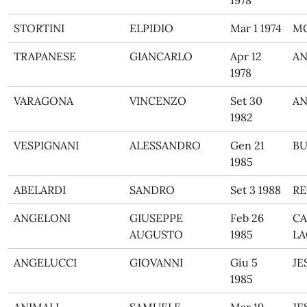
1978
STORTINI
ELPIDIO
Mar 1 1974
M
TRAPANESE
GIANCARLO
Apr 12
A
1978
VARAGONA
VINCENZO
Set 30
A
1982
VESPIGNANI
ALESSANDRO
Gen 21
BU
1985
ABELARDI
SANDRO
Set 3 1988
RE
ANGELONI
GIUSEPPE
Feb 26
CA
AUGUSTO
1985
L
ANGELUCCI
GIOVANNI
Giu 5
JE
1985