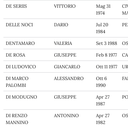
DE SERIIS
VITTORIO
Mag 31
CI
1974
M
DELLE NOCI
DARIO
Jul 20
PE
1984
DENTAMARO
VALERIA
Set 3 1988
O
DE ROSA
GIUSEPPE
Feb 8 1977
C
DI LUDOVICO
GIANCARLO
Ott 11 1977
UR
DI MARCO
ALESSANDRO
Ott 6
FA
PALOMBI
1990
DI MODUGNO
GIUSEPPE
Apr 27
PO
1987
DI RENZO
ANTONINO
Apr 27
O
MANNINO
1982