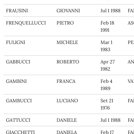
FRAUSINI
GIOVANNI
Jul 1 1988
F
FRENQUELLUCCI
PIETRO
Feb 18
AS
1991
FULIGNI
MICHELE
Mar 1
PE
1983
GABBUCCI
ROBERTO
Apr 27
A
1982
GAMBINI
FRANCA
Feb 4
VA
1989
GAMBUCCI
LUCIANO
Set 21
FA
1976
GATTUCCI
DANIELE
Jul 1 1988
FA
GIACCHETTI
DANIELA
Feb 17
FA