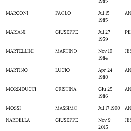
1985
MARCONI
PAOLO
Jul 15
A
1985
MARIANI
GIUSEPPE
Jul 27
PE
1959
MARTELLINI
MARTINO
Nov 19
JE
1984
MARTINO
LUCIO
Apr 24
A
1980
MORBIDUCCI
CRISTINA
Giu 25
A
1986
MOSSI
MASSIMO
Jul 17 1990
A
NARDELLA
GIUSEPPE
Nov 9
JE
2015