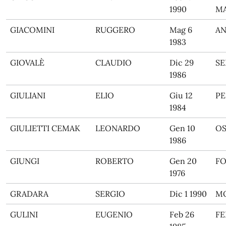
1990
MA
GIACOMINI
RUGGERO
Mag 6
A
1983
GIOVALÈ
CLAUDIO
Dic 29
SE
1986
GIULIANI
ELIO
Giu 12
PE
1984
GIULIETTI CEMAK
LEONARDO
Gen 10
OS
1986
GIUNGI
ROBERTO
Gen 20
F
1976
GRADARA
SERGIO
Dic 1 1990
M
GULINI
EUGENIO
Feb 26
F