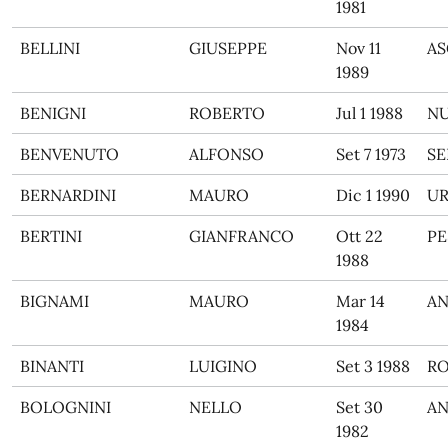
1981
BELLINI
GIUSEPPE
Nov 11
AS
1989
BENIGNI
ROBERTO
Jul 1 1988
N
BENVENUTO
ALFONSO
Set 7 1973
SE
BERNARDINI
MAURO
Dic 1 1990
UR
BERTINI
GIANFRANCO
Ott 22
PE
1988
BIGNAMI
MAURO
Mar 14
A
1984
BINANTI
LUIGINO
Set 3 1988
R
BOLOGNINI
NELLO
Set 30
A
1982