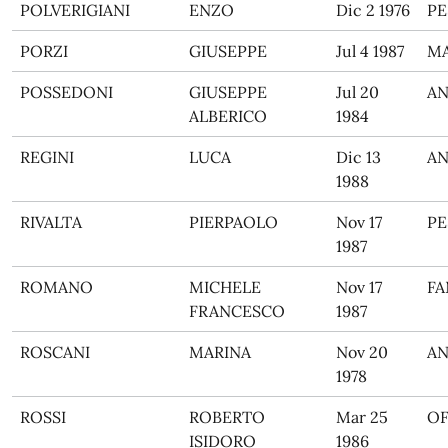
POLVERIGIANI
ENZO
Dic 2 1976
PE
PORZI
GIUSEPPE
Jul 4 1987
M
POSSEDONI
GIUSEPPE
Jul 20
A
ALBERICO
1984
REGINI
LUCA
Dic 13
A
1988
RIVALTA
PIERPAOLO
Nov 17
PE
1987
ROMANO
MICHELE
Nov 17
F
FRANCESCO
1987
ROSCANI
MARINA
Nov 20
A
1978
ROSSI
ROBERTO
Mar 25
O
ISIDORO
1986