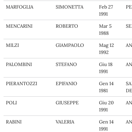
MARFOGLIA
SIMONETTA
Feb 27
PE
1991
MENCARINI
ROBERTO
Mar 5
SE
1988
MILZI
GIAMPAOLO
Mag 12
A
1992
PALOMBINI
STEFANO
Giu 18
A
1991
PIERANTOZZI
EPIFANIO
Gen 14
SA
1981
DE
POLI
GIUSEPPE
Giu 20
A
1991
RABINI
VALERIA
Gen 14
A
1991