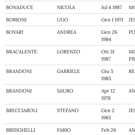
BONADUCE
NICOLA
Jul 4 1987
M
BORIONI
UGO
Gen 1 1971
JE
BOVARI
ANDREA
Gen 26
PO
1984
BRACALENTE
LORENZO
Ott 31
M
1987
PI
BRANDONI
GABRIELE
Giu 5
RE
1985
BRANDONI
SAURO
Apr 12
A
1978
BRECCIAROLI
STEFANO
Gen 2
JE
1985
BRISIGHELLI
FABIO
Feb 26
A