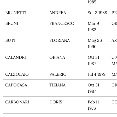
1985
BRUNETTI
ANDREA
Set 3 1988
PE
BRUNI
FRANCESCO
Mar 9
G
1982
BUTI
FLORIANA
Mag 26
AR
1990
CALANDRI
ORIANA
Ott 31
CI
1987
M
CALZOLAIO
VALERIO
Jul 4 1979
M
CAPOCASA
TIZIANA
Ott 31
G
1987
CARBONARI
DORIS
Feb 11
CE
1976