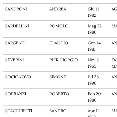
SANDRONI
ANDREA
Giu 11
A
1982
SARDELLINI
ROMOLO
Mag 27
M
1980
SARGENTI
CLAUDIO
Gen 14
A
1981
SEVERINI
PIER GIORGIO
Nov 8
FA
1965
MA
SOCIONOVO
SIMONE
Jul 26
A
1990
SOPRANZI
ROBERTO
Feb 20
A
1980
STACCHIETTI
SANDRO
Apr 12
M