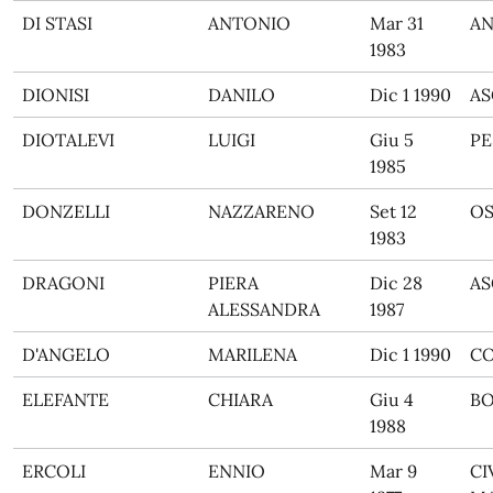
DI STASI
ANTONIO
Mar 31
A
1983
DIONISI
DANILO
Dic 1 1990
AS
DIOTALEVI
LUIGI
Giu 5
PE
1985
DONZELLI
NAZZARENO
Set 12
O
1983
DRAGONI
PIERA
Dic 28
AS
ALESSANDRA
1987
D'ANGELO
MARILENA
Dic 1 1990
C
ELEFANTE
CHIARA
Giu 4
B
1988
ERCOLI
ENNIO
Mar 9
CI