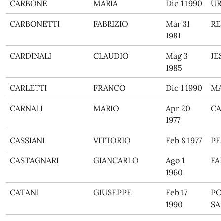
CARBONE
MARIA
Dic 1 1990
UR
CARBONETTI
FABRIZIO
Mar 31
RE
1981
CARDINALI
CLAUDIO
Mag 3
JE
1985
CARLETTI
FRANCO
Dic 1 1990
M
CARNALI
MARIO
Apr 20
CA
1977
CASSIANI
VITTORIO
Feb 8 1977
PE
CASTAGNARI
GIANCARLO
Ago 1
FA
1960
CATANI
GIUSEPPE
Feb 17
P
1990
SA