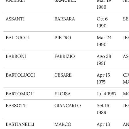
ANIMALI
SAMUELE
Mar 19
JE
1989
ASSANTI
BARBARA
Ott 6
SE
1990
BALDUCCI
PIETRO
Mar 24
JE
1990
BARBONI
FABRIZIO
Ago 28
AS
1981
BARTOLUCCI
CESARE
Apr 15
CI
1975
M
BARTOMIOLI
ELOISA
Jul 4 1987
M
BASSOTTI
GIANCARLO
Set 16
JE
1989
BASTIANELLI
MARCO
Apr 13
A