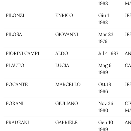
1988
M
FILONZI
ENRICO
Giu 11
JE
1982
FILOSA
GIOVANNI
Mar 23
JE
1976
FIORINI CAMPI
ALDO
Jul 4 1987
A
FLAUTO
LUCIA
Mag 6
CA
1989
FOCANTE
MARCELLO
Ott 18
JE
1986
FORANI
GIULIANO
Nov 26
CI
1980
M
FRADEANI
GABRIELE
Gen 10
A
1989