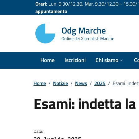
Vai ai contenuti
Vai al footer
Orari:
Lun. 9.30/12.30, Mar. 9.30/12.30 - 15.00/16
appuntamento
Odg Marche
Ordine dei Giornalisti Marche
Home
Iscrizioni
Chi siamo
Co
Home
/
Notizie
/
News
/
2025
/
Esami: indet
Esami: indetta la
Data: