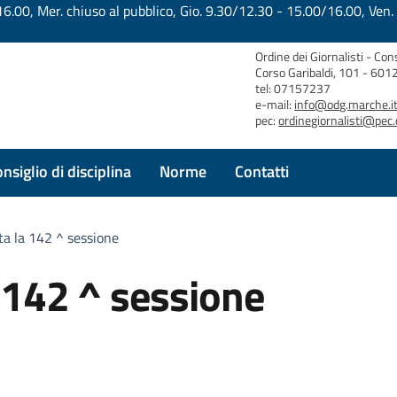
.00, Mer. chiuso al pubblico, Gio. 9.30/12.30 - 15.00/16.00, Ven.
Ordine dei Giornalisti - Con
Corso Garibaldi, 101 - 60
tel: 07157237
e-mail:
info@odg.marche.i
pec:
ordinegiornalisti@pec.
nsiglio di disciplina
Norme
Contatti
ta la 142 ^ sessione
 142 ^ sessione