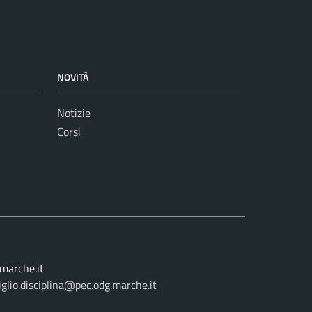
NOVITÀ
Notizie
Corsi
.marche.it
iglio.disciplina@pec.odg.marche.it